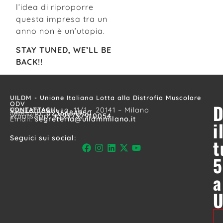
l’idea di riproporre
questa impresa tra un
anno non è un’utopia.
STAY TUNED, WE’LL BE
BACK!!
UILDM - Unione Italiana Lotta alla Distrofia Muscolare
ODV
D
CONTATTACI
Via Lampedusa, 11/1 - 20141 – Milano
Telefono:
0236684950
WhatsApp:
+393737910054
Email:
segreteria@uildmmilano.it
i
Seguici sui social:
t
5
a