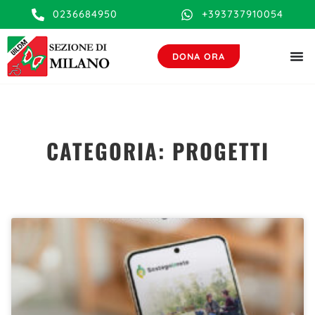
contenuto
0236684950
+393737910054
DONA ORA
CATEGORIA: PROGETTI