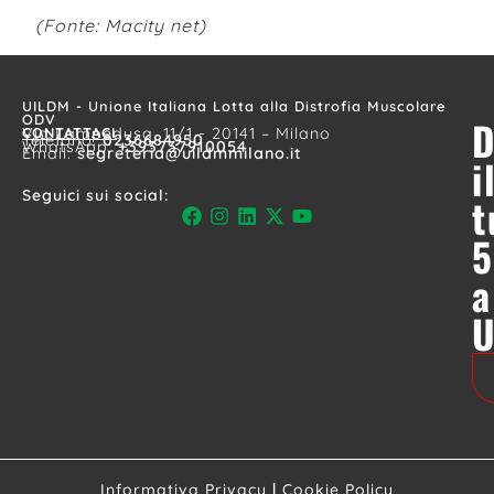
(Fonte: Macity net)
UILDM - Unione Italiana Lotta alla Distrofia Muscolare
ODV
D
CONTATTACI
Via Lampedusa, 11/1 - 20141 – Milano
Telefono:
0236684950
WhatsApp:
+393737910054
Email:
segreteria@uildmmilano.it
i
Seguici sui social:
t
5
a
Informativa Privacy
|
Cookie Policy