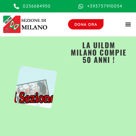
contenuto
0236684950
+393737910054
DONA ORA
LA UILDM
MILANO COMPIE
50 ANNI !