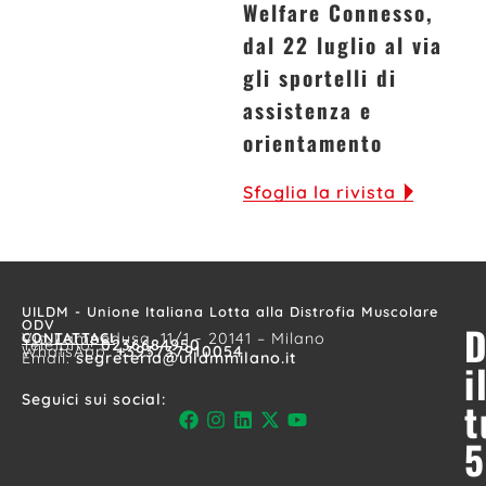
Welfare Connesso,
dal 22 luglio al via
gli sportelli di
assistenza e
orientamento
Sfoglia la rivista
UILDM - Unione Italiana Lotta alla Distrofia Muscolare
ODV
D
CONTATTACI
Via Lampedusa, 11/1 - 20141 – Milano
Telefono:
0236684950
WhatsApp:
+393737910054
Email:
segreteria@uildmmilano.it
i
Seguici sui social:
t
5