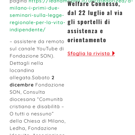
pagina
https://ledhamilano.it/uncategorized/a-
Welfare Connesso,
milano-i-primi-due-
dal 22 luglio al via
seminari-sulla-legge-
gli sportelli di
regionale-per-la-vita-
assistenza e
indipendente/
orientamento
– assistere da remoto
sul canale YouTube di
Sfoglia la rivista
Fondazione SON).
Dettagli nella
locandina
allegata.Sabato
2
dicembre
Fondazione
SON, Consulta
diocesana “Comunità
cristiana e disabilità –
O tutti o nessuno”
della Chiesa di Milano,
Ledha, Fondazione