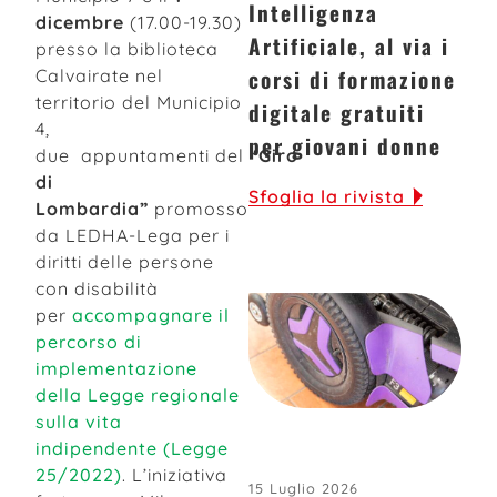
Intelligenza
dicembre
(17.00-19.30)
Artificiale, al via i
presso la biblioteca
corsi di formazione
Calvairate nel
territorio del Municipio
digitale gratuiti
4,
per giovani donne
due appuntamenti del
“Giro
di
Sfoglia la rivista
Lombardia”
promosso
da LEDHA-Lega per i
diritti delle persone
con disabilità
per
accompagnare il
percorso di
implementazione
della Legge regionale
sulla vita
indipendente (Legge
25/2022)
. L’iniziativa
15 Luglio 2026