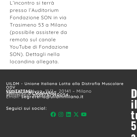
L’incontro si terrà
presso l’Auditorium
Fondazione SON in via
Trasimeno 53 a Milano
(possibile assistere da
remoto sul canale
YouTube di Fondazione
SON). Dettagli nella
locandina allegata.
UILDM - Unione Italiana Lotta alla Distrofia Muscolare
ODV
D
CONTATTACI
Via Lampedusa, 11/1 - 20141 – Milano
Telefono:
0236684950
WhatsApp:
+393737910054
Email:
segreteria@uildmmilano.it
i
Seguici sui social:
t
5
a