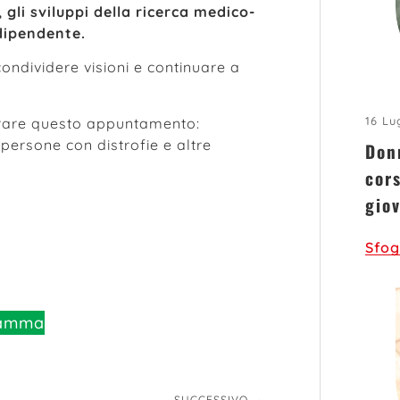
, gli sviluppi della ricerca medico-
ndipendente.
ondividere visioni e continuare a
16 Lu
brare questo appuntamento:
persone con distrofie e altre
Donn
cors
gio
Sfog
gramma
SUCCESSIVO