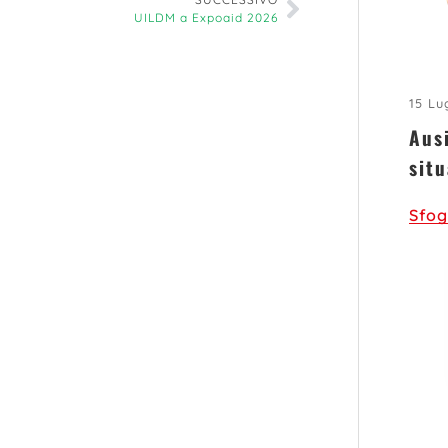
UILDM a Expoaid 2026
15 Lu
Aus
situ
Sfog