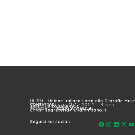
UILDM - Unione Italiana Lotta alla Distrofia Mus
CONTATTACI
Via Lampedusa, 11/1 - 20141 – Milano
Telefono:
0236684950
WhatsApp:
+393737910054
Email:
segreteria@uildmmilano.it
Seguici sui social: