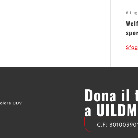
8 Lug
Welf
spo
Sfog
Dona il
a UILDM
colare ODV
C.F:
80100390