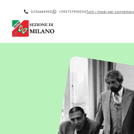
contenuto
0236684950
+393737910054
Tutti i modi per contattarc