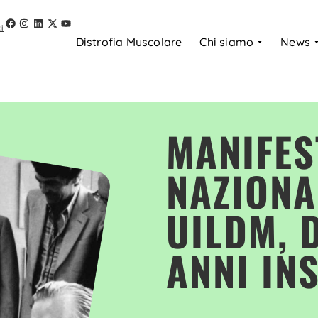
i
Distrofia Muscolare
Chi siamo
News
MANIFES
NAZIONA
UILDM, 
ANNI IN