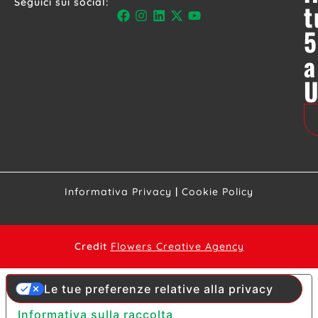
Seguici sui social:
t
5
a
Informativa Privacy
|
Cookie Policy
Credit
Flowers Creative Agency
Le tue preferenze relative alla privacy
Informativa sulla raccolta