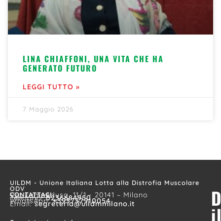
LINA CHIAFFONI, UNA VITA CHE HA
GENERATO FUTURO
LEGGI TUTTO »
7 Maggio 2026
UILDM - Unione Italiana Lotta alla Distrofia Muscolare
ODV
D
CONTATTACI
Via Lampedusa, 11/1 - 20141 – Milano
Telefono:
0236684950
WhatsApp:
+393737910054
Email:
segreteria@uildmmilano.it
i