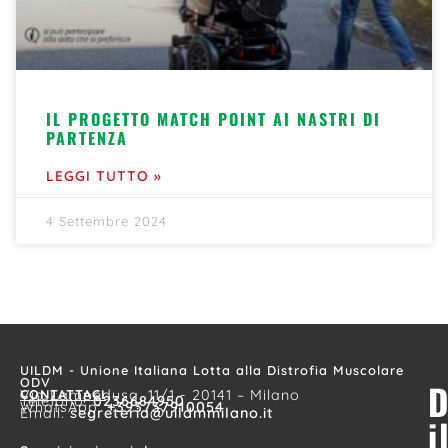
IL PROGETTO MATCH POINT AI NASTRI DI
PARTENZA
LEGGI TUTTO »
4 Settembre 2024
UILDM - Unione Italiana Lotta alla Distrofia Muscolare
ODV
D
CONTATTACI
Via Lampedusa, 11/1 - 20141 – Milano
Telefono:
0236684950
WhatsApp:
+393737910054
Email:
segreteria@uildmmilano.it
i