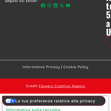
Seguici sui social:
t
5
a
Informativa Privacy
|
Cookie Policy
Credit
Flowers Creative Agency
Le tue preferenze relative alla privacy
Informativa sulla raccolta