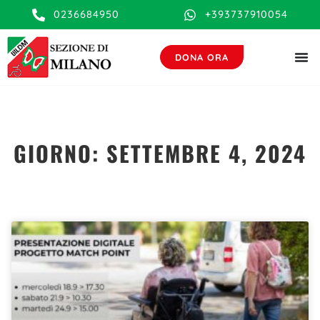
contenuto
0236684950
+393737910054
DONA ORA
GIORNO: SETTEMBRE 4, 2024