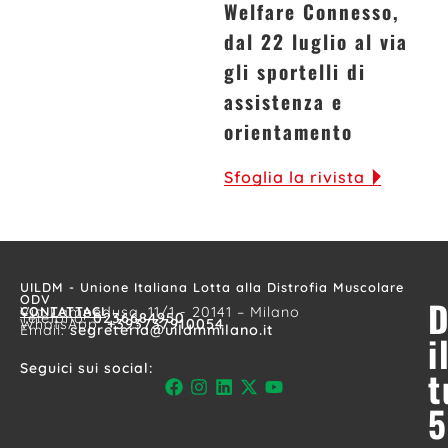
Welfare Connesso,
dal 22 luglio al via
gli sportelli di
assistenza e
orientamento
Sfoglia la rivista
UILDM - Unione Italiana Lotta alla Distrofia Muscolare
ODV
D
CONTATTACI
Via Lampedusa, 11/1 - 20141 – Milano
Telefono:
0236684950
WhatsApp:
+393737910054
Email:
segreteria@uildmmilano.it
i
Seguici sui social:
t
5