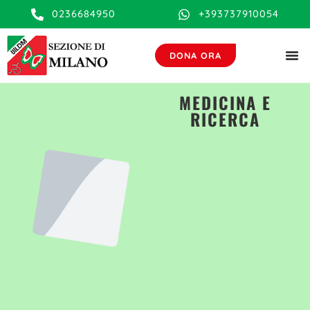
contenuto
0236684950
+393737910054
DONA ORA
MEDICINA E
RICERCA